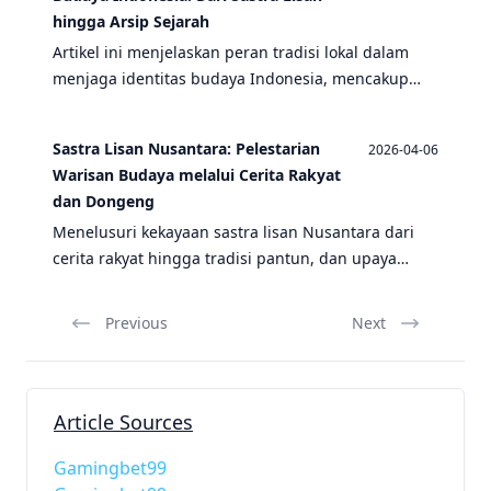
hingga Arsip Sejarah
Artikel ini menjelaskan peran tradisi lokal dalam
menjaga identitas budaya Indonesia, mencakup
sastra lisan, pantun, arsip sejarah, dan warisan
arkeologi seperti fosil Homo Soloensis.
Sastra Lisan Nusantara: Pelestarian
2026-04-06
Warisan Budaya melalui Cerita Rakyat
dan Dongeng
Menelusuri kekayaan sastra lisan Nusantara dari
cerita rakyat hingga tradisi pantun, dan upaya
pelestariannya melalui arsip dan dokumentasi
untuk menjaga warisan budaya Indonesia.
Previous
Next
Article Sources
Gamingbet99