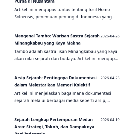
Purba di Nusantara
Artikel ini mengupas tuntas tentang fosil Homo
Soloensis, penemuan penting di Indonesia yang
mengungkap sejarah manusia purba di Nusantara.
Pelajari ciri-ciri, lokasi penemuan, dan kaitannya
Mengenal Tambo: Warisan Sastra Sejarah
2026-04-26
dengan tradisi serta sastra lisan.
Minangkabau yang Kaya Makna
Tambo adalah sastra lisan Minangkabau yang kaya
akan nilai sejarah dan budaya. Artikel ini mengupas
makna, tradisi, serta pengaruhnya dalam
kehidupan masyarakat Minangkabau.
Arsip Sejarah: Pentingnya Dokumentasi
2026-04-23
dalam Melestarikan Memori Kolektif
Artikel ini menjelaskan bagaimana dokumentasi
sejarah melalui berbagai media seperti arsip,
sastra lisan, dan temuan arkeologi memainkan
peran krusial dalam melestarikan memori kolektif
Sejarah Lengkap Pertempuran Medan
2026-04-19
bangsa Indonesia.
Area: Strategi, Tokoh, dan Dampaknya
Bagi Indonesia