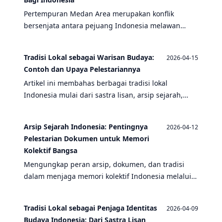
Pertempuran Medan Area merupakan konflik
bersenjata antara pejuang Indonesia melawan
pasukan Sekutu dan Belanda di Sumatera Utara
pasca-Proklamasi Kemerdekaan. Artikel ini
Tradisi Lokal sebagai Warisan Budaya:
2026-04-15
mengulas strategi militer, tokoh-tokoh kunci, serta
Contoh dan Upaya Pelestariannya
dampak historisnya bagi perjuangan kemerdekaan
Artikel ini membahas berbagai tradisi lokal
Indonesia, dengan konteks budaya lokal seperti
Indonesia mulai dari sastra lisan, arsip sejarah,
tradisi lisan dan arsip sejarah.
hingga upaya pelestarian melalui dokumentasi dan
pendidikan.
Arsip Sejarah Indonesia: Pentingnya
2026-04-12
Pelestarian Dokumen untuk Memori
Kolektif Bangsa
Mengungkap peran arsip, dokumen, dan tradisi
dalam menjaga memori kolektif Indonesia melalui
peristiwa sejarah, temuan arkeologi, dan warisan
budaya.
Tradisi Lokal sebagai Penjaga Identitas
2026-04-09
Budaya Indonesia: Dari Sastra Lisan