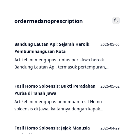
ordermedsnoprescription
Toggle
Bandung Lautan Api: Sejarah Heroik
2026-05-05
Pembumihangusan Kota
Artikel ini mengupas tuntas peristiwa heroik
Bandung Lautan Api, termasuk pertempuran,
dampak revolusi, dan relevansinya dengan warisan
budaya seperti sastra lisan, tradisi, dan arsip
Fosil Homo Soloensis: Bukti Peradaban
2026-05-02
sejarah. Simak juga bagaimana semangat
Purba di Tanah Jawa
perjuangan ini terhubung dengan nilai-nilai
Artikel ini mengupas penemuan fosil Homo
kepahlawanan.
soloensis di Jawa, kaitannya dengan kapak
perimbas, peralatan dari tulang, tradisi, dan sastra
lisan yang menjadi bukti peradaban purba.
Fosil Homo Soloensis: Jejak Manusia
2026-04-29