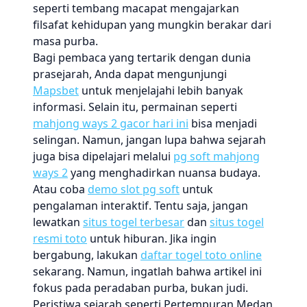
seperti tembang macapat mengajarkan
filsafat kehidupan yang mungkin berakar dari
masa purba.
Bagi pembaca yang tertarik dengan dunia
prasejarah, Anda dapat mengunjungi
Mapsbet
untuk menjelajahi lebih banyak
informasi. Selain itu, permainan seperti
mahjong ways 2 gacor hari ini
bisa menjadi
selingan. Namun, jangan lupa bahwa sejarah
juga bisa dipelajari melalui
pg soft mahjong
ways 2
yang menghadirkan nuansa budaya.
Atau coba
demo slot pg soft
untuk
pengalaman interaktif. Tentu saja, jangan
lewatkan
situs togel terbesar
dan
situs togel
resmi toto
untuk hiburan. Jika ingin
bergabung, lakukan
daftar togel toto online
sekarang. Namun, ingatlah bahwa artikel ini
fokus pada peradaban purba, bukan judi.
Peristiwa sejarah seperti Pertempuran Medan