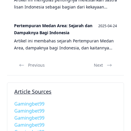
lisan Indonesia sebagai bagian dari kekayaan
budaya, termasuk Pertempuran Medan Area,
Peristiwa Bandung Lautan Api, Revolusi Medis,
Pertempuran Medan Area: Sejarah dan
2025-04-24
Tambo, dan berbagai tradisi lisan lainnya.
Dampaknya Bagi Indonesia
Artikel ini membahas sejarah Pertempuran Medan
Area, dampaknya bagi Indonesia, dan kaitannya
dengan peristiwa sejarah lainnya seperti Bandung
Lautan Api serta tradisi dan sastra lisan.
Previous
Next
Article Sources
Gamingbet99
Gamingbet99
Gamingbet99
Gamingbet99