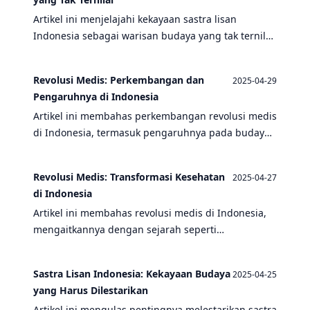
Artikel ini menjelajahi kekayaan sastra lisan
Indonesia sebagai warisan budaya yang tak ternilai,
mencakup berbagai topik seperti tradisi, sejarah,
dan arkeologi.
Revolusi Medis: Perkembangan dan
2025-04-29
Pengaruhnya di Indonesia
Artikel ini membahas perkembangan revolusi medis
di Indonesia, termasuk pengaruhnya pada budaya
dan sejarah, serta mengeksplorasi berbagai topik
terkait seperti Pertempuran Medan Area dan
Revolusi Medis: Transformasi Kesehatan
2025-04-27
Peristiwa Bandung Lautan Api.
di Indonesia
Artikel ini membahas revolusi medis di Indonesia,
mengaitkannya dengan sejarah seperti
Pertempuran Medan Area dan Peristiwa Bandung
Lautan Api, serta mengeksplorasi pengaruh tambo
Sastra Lisan Indonesia: Kekayaan Budaya
2025-04-25
dan sastra lisan dalam transformasi kesehatan.
yang Harus Dilestarikan
Artikel ini mengulas pentingnya melestarikan sastra