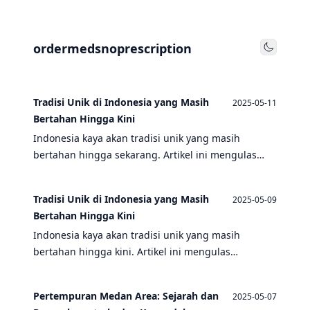
ordermedsnoprescription
Toggle
Tradisi Unik di Indonesia yang Masih
2025-05-11
Bertahan Hingga Kini
Indonesia kaya akan tradisi unik yang masih
bertahan hingga sekarang. Artikel ini mengulas
beberapa tradisi tersebut, termasuk Pertempuran
Medan Area, Peristiwa Bandung Lautan Api, dan
Tradisi Unik di Indonesia yang Masih
2025-05-09
lainnya.
Bertahan Hingga Kini
Indonesia kaya akan tradisi unik yang masih
bertahan hingga kini. Artikel ini mengulas
beberapa tradisi dan peristiwa bersejarah yang
menjadi bagian dari kekayaan budaya Indonesia.
Pertempuran Medan Area: Sejarah dan
2025-05-07