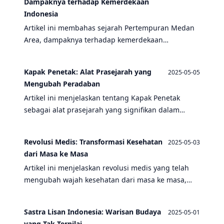
Dampaknya terhadap Kemerdekaan
Indonesia
Artikel ini membahas sejarah Pertempuran Medan
Area, dampaknya terhadap kemerdekaan
Indonesia, dan kaitannya dengan peristiwa sejarah
lainnya seperti Bandung Lautan Api.
Kapak Penetak: Alat Prasejarah yang
2025-05-05
Mengubah Peradaban
Artikel ini menjelaskan tentang Kapak Penetak
sebagai alat prasejarah yang signifikan dalam
perkembangan peradaban manusia, mencakup
berbagai topik terkait seperti Pertempuran medan
Revolusi Medis: Transformasi Kesehatan
2025-05-03
area, Peristiwa Bandung Lautan Api, dan lainnya.
dari Masa ke Masa
Artikel ini menjelaskan revolusi medis yang telah
mengubah wajah kesehatan dari masa ke masa,
termasuk peran penting teknologi dan tradisi
dalam perkembangan medis.
Sastra Lisan Indonesia: Warisan Budaya
2025-05-01
yang Tak Ternilai