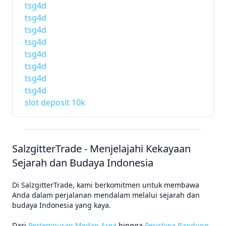
tsg4d
tsg4d
tsg4d
tsg4d
tsg4d
tsg4d
tsg4d
tsg4d
slot deposit 10k
SalzgitterTrade - Menjelajahi Kekayaan
Sejarah dan Budaya Indonesia
Di SalzgitterTrade, kami berkomitmen untuk membawa
Anda dalam perjalanan mendalam melalui sejarah dan
budaya Indonesia yang kaya.
Dari
Pertempuran Medan Area
hingga
Peristiwa Bandung