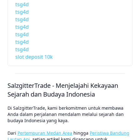
tsg4d
tsg4d
tsg4d
tsg4d
tsg4d
tsg4d
tsg4d
slot deposit 10k
SalzgitterTrade - Menjelajahi Kekayaan
Sejarah dan Budaya Indonesia
Di SalzgitterTrade, kami berkomitmen untuk membawa
Anda dalam perjalanan mendalam melalui sejarah dan
budaya Indonesia yang kaya.
Dari
Pertempuran Medan Area
hingga
Peristiwa Bandung
Lautan Api
, setiap artikel kami dirancang untuk