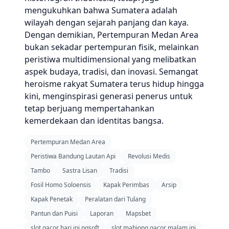
mengukuhkan bahwa Sumatera adalah
wilayah dengan sejarah panjang dan kaya.
Dengan demikian, Pertempuran Medan Area
bukan sekadar pertempuran fisik, melainkan
peristiwa multidimensional yang melibatkan
aspek budaya, tradisi, dan inovasi. Semangat
heroisme rakyat Sumatera terus hidup hingga
kini, menginspirasi generasi penerus untuk
tetap berjuang mempertahankan
kemerdekaan dan identitas bangsa.
Pertempuran Medan Area
Peristiwa Bandung Lautan Api
Revolusi Medis
Tambo
Sastra Lisan
Tradisi
Fosil Homo Soloensis
Kapak Perimbas
Arsip
Kapak Penetak
Peralatan dari Tulang
Pantun dan Puisi
Laporan
Mapsbet
slot gacor hari ini pgsoft
slot mahjong gacor malam ini