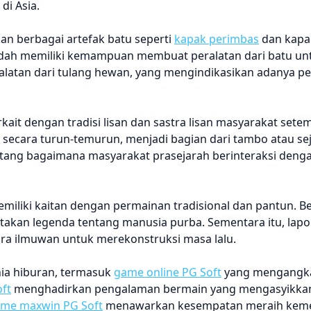
di Asia.
kan berbagai artefak batu seperti
kapak perimbas
dan kapa
udah memiliki kemampuan membuat peralatan dari batu un
eralatan dari tulang hewan, yang mengindikasikan adanya 
ait dengan tradisi lisan dan sastra lisan masyarakat setem
 secara turun-temurun, menjadi bagian dari tambo atau sej
ntang bagaimana masyarakat prasejarah berinteraksi deng
miliki kaitan dengan permainan tradisional dan pantun. B
akan legenda tentang manusia purba. Sementara itu, lapo
ara ilmuwan untuk merekonstruksi masa lalu.
unia hiburan, termasuk
game online PG Soft
yang mengangk
oft
menghadirkan pengalaman bermain yang mengasyikka
me maxwin PG Soft
menawarkan kesempatan meraih keme