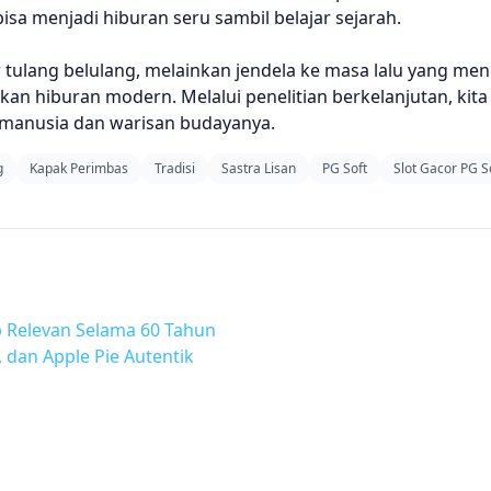
isa menjadi hiburan seru sambil belajar sejarah.
 tulang belulang, melainkan jendela ke masa lalu yang m
hkan hiburan modern. Melalui penelitian berkelanjutan, kita
 manusia dan warisan budayanya.
g
Kapak Perimbas
Tradisi
Sastra Lisan
PG Soft
Slot Gacor PG S
p Relevan Selama 60 Tahun
 dan Apple Pie Autentik