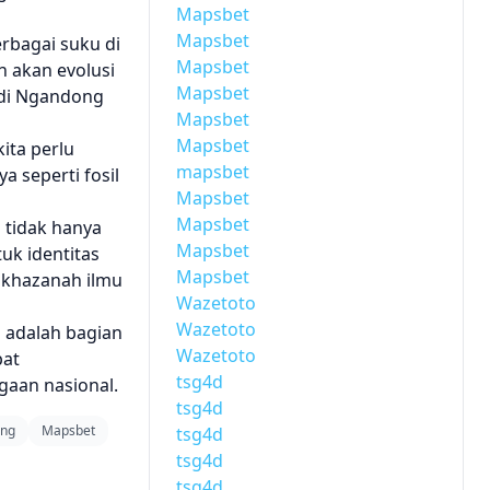
Mapsbet
Mapsbet
erbagai suku di
Mapsbet
n akan evolusi
Mapsbet
 di Ngandong
Mapsbet
Mapsbet
ita perlu
mapsbet
 seperti fosil
Mapsbet
Mapsbet
 tidak hanya
Mapsbet
tuk identitas
Mapsbet
h khazanah ilmu
Wazetoto
Wazetoto
 adalah bagian
Wazetoto
pat
tsg4d
gaan nasional.
tsg4d
ang
Mapsbet
tsg4d
tsg4d
tsg4d