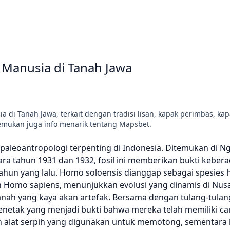
i Manusia di Tanah Jawa
ia di Tanah Jawa, terkait dengan tradisi lisan, kapak perimbas, ka
Temukan juga info menarik tentang Mapsbet.
paleoantropologi terpenting di Indonesia. Ditemukan di 
tara tahun 1931 dan 1932, fosil ini memberikan bukti kebe
 tahun yang lalu. Homo soloensis dianggap sebagai spesies
n Homo sapiens, menunjukkan evolusi yang dinamis di Nus
n tanah yang kaya akan artefak. Bersama dengan tulang-tula
netak yang menjadi bukti bahwa mereka telah memiliki ca
h alat serpih yang digunakan untuk memotong, sementara